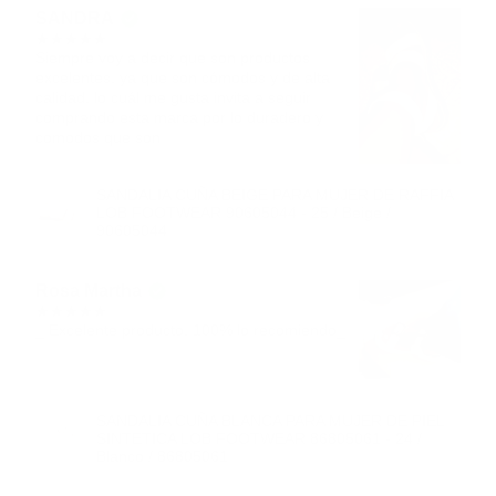
SANDRA
Siempre voy a decir que son productos
excelentes, ya que son cómodos y de alta
calidad, lo cuál me gusta invita a seguir
comprando esta marca por lo duradero y
comodos que son
SANDALIA CUÑA BEIGE PARA MUJER DE RAFFIA
LOB FOOTWEAR 90605044 - 25 / Beige /
90605044
Rosa Martha
_ Excelente producto, 100% lo recomiendo_
SANDALIA CUÑA BLANCA PARA MUJER DE PIEL
SINTETICA LOB FOOTWEAR 86805061 - 24 /
Blanco / 86805061