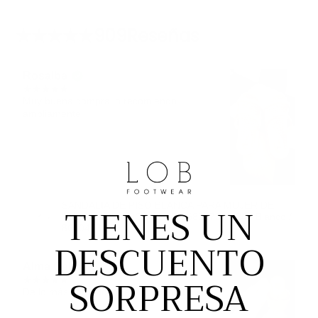
909
Reseñas
Rosalba
Muy buena compra lo recomiendo
ampliamente
TIENES UN
SANDALIA DE PISO BLANCA PARA MUJER DE
SUEDE LOB FOOTWEAR 86804732 - 24 / Blanco /
86804732
DESCUENTO
Alma Celina
SORPRESA
De lo más cómodo lo recomiendo 100%