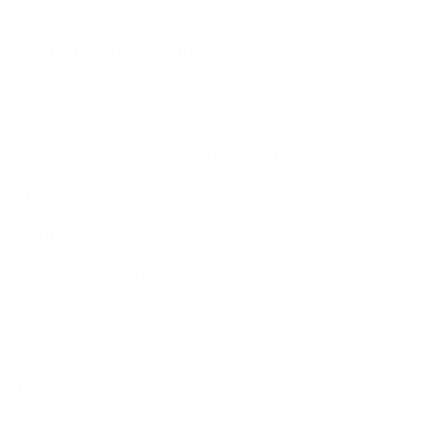
Sandalia Cuña Para Mujer Lob Footwear Rafia Beige
86804724
92404079 - 25 / Beige / RAFIA
Vestir Para Hombre Lob Footwear Pu Café 57704028 - 28 /
Atención al cliente
Café / PU
Cómo Comprar
Cambios/Devoluciones
Formulario Devoluciones y Reembolsos
Envío
Facturación Electrónica
Que es Kueski Pay?
Que es Aplazo?
Información
Nuestras tiendas
Aviso de Privacidad